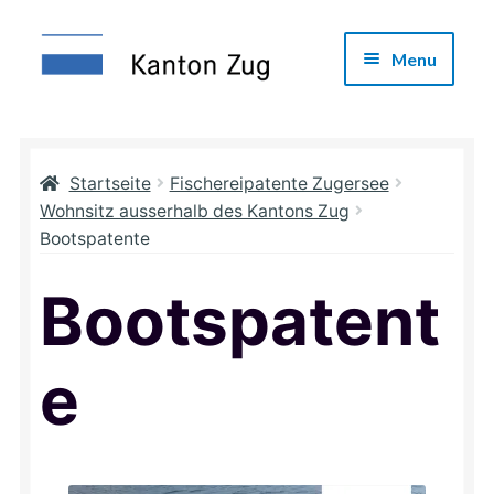
Skip
Skip
Menu
to
to
navigation
content
Fischereipatente Webshop
Häufig gestellte Fragen
Startseite
Fischereipatente Zugersee
Wohnsitz ausserhalb des Kantons Zug
Bootspatente
Fischereipatente Ägerisee
Bootspatent
e